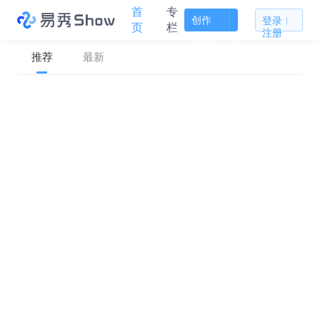
首
专
创作
登录
页
栏
注册
者中
推荐
最新
心