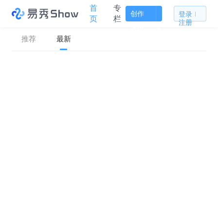
首
专
创作
登录
页
栏
注册
者中
推荐
最新
心